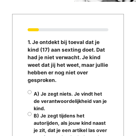
HOE REAGEER JIJ?
DOE DE TEST!
Check hier hoe jouw reactie en
14%
woorden van invloed zijn op de
1. Je ontdekt bij toeval dat je
emoties van je kind.
kind (17) aan sexting doet. Dat
had je niet verwacht. Je kind
weet dat jij het weet, maar jullie
hebben er nog niet over
gesproken.
1.
A) Je zegt niets. Je vindt het
Situatiebeschrijving
de verantwoordelijkheid van je
kind.
B) Je zegt tijdens het
autorijden, als jouw kind naast
je zit, dat je een artikel las over