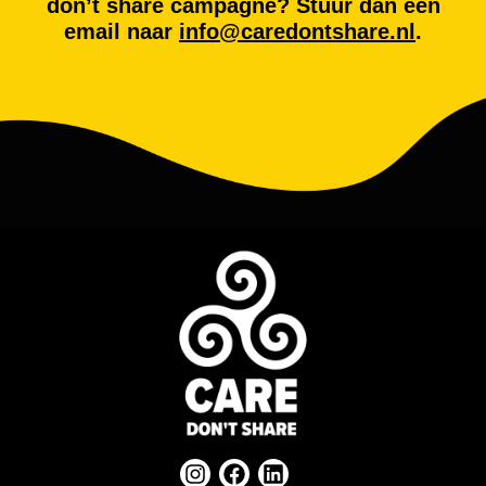
don’t share campagne? Stuur dan een
email naar
info@caredontshare.nl
.