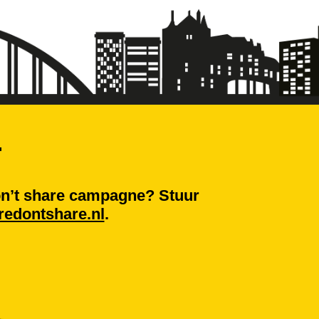
T
on’t share campagne? Stuur
redontshare.nl
.