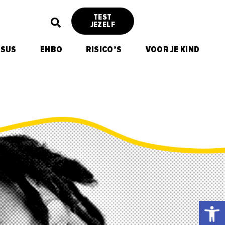
TEST
JEZELF
RSUS
EHBO
RISICO’S
VOOR JE KIND
Toolb