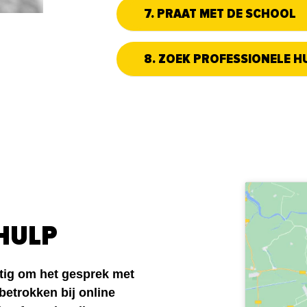
7. PRAAT MET DE SCHOOL
8. ZOEK PROFESSIONELE H
 HULP
stig om het gesprek met
betrokken bij online