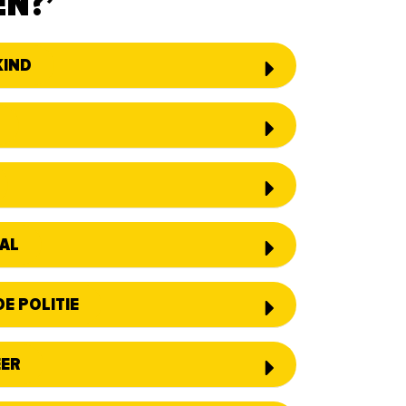
EN?’
KIND
AAL
E POLITIE
EER