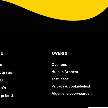
NU
OVERIG
Over ons
e
Hulp in Arnhem
cursus
Test jezelf
O
Privacy & cookiebeleid
co's
Algemene voorwaarden
 je kind